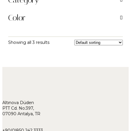
Color
Showing all 3 results
Altınova Düden
PTT Cd. No:397,
07090 Antalya, TR
+90(0)850 242 3333